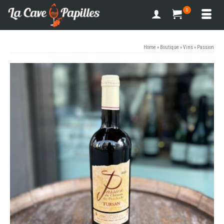
0
Home
»
Boutique
»
Vins
»
Passion