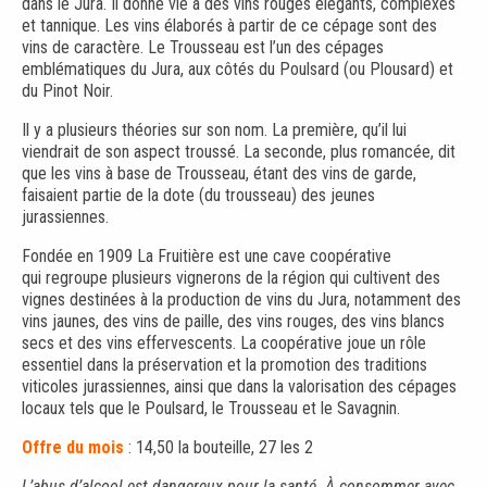
dans le Jura. Il donne vie à des vins rouges élégants, complexes
et tannique. Les vins élaborés à partir de ce cépage sont des
vins de caractère. Le Trousseau est l’un des cépages
emblématiques du Jura, aux côtés du Poulsard (ou Plousard) et
du Pinot Noir.
Il y a plusieurs théories sur son nom. La première, qu’il lui
viendrait de son aspect troussé. La seconde, plus romancée, dit
que les vins à base de Trousseau, étant des vins de garde,
faisaient partie de la dote (du trousseau) des jeunes
jurassiennes.
Fondée en 1909 La Fruitière est une cave coopérative
qui regroupe plusieurs vignerons de la région qui cultivent des
vignes destinées à la production de vins du Jura, notamment des
vins jaunes, des vins de paille, des vins rouges, des vins blancs
secs et des vins effervescents. La coopérative joue un rôle
essentiel dans la préservation et la promotion des traditions
viticoles jurassiennes, ainsi que dans la valorisation des cépages
locaux tels que le Poulsard, le Trousseau et le Savagnin.
Offre du mois
: 14,50 la bouteille, 27 les 2
L’abus d’alcool est dangereux pour la santé. À consommer avec