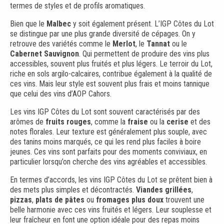
termes de styles et de profils aromatiques.
Bien que le
Malbec
y soit également présent. L’IGP Côtes du Lot
se distingue par une plus grande diversité de cépages. On y
retrouve des variétés comme le
Merlot
, le
Tannat
ou le
Cabernet Sauvignon
. Qui permettent de produire des vins plus
accessibles, souvent plus fruités et plus légers. Le terroir du Lot,
riche en sols argilo-calcaires, contribue également à la qualité de
ces vins. Mais leur style est souvent plus frais et moins tannique
que celui des vins d’AOP Cahors.
Les vins IGP Côtes du Lot sont souvent caractérisés par des
arômes de
fruits rouges
, comme la
fraise
ou la
cerise
et des
notes florales. Leur texture est généralement plus souple, avec
des tanins moins marqués, ce qui les rend plus faciles à boire
jeunes. Ces vins sont parfaits pour des moments conviviaux, en
particulier lorsqu’on cherche des vins agréables et accessibles.
En termes d’accords, les vins IGP Côtes du Lot se prêtent bien à
des mets plus simples et décontractés.
Viandes grillées
,
pizzas
,
plats de pâtes
ou
fromages plus doux
trouvent une
belle harmonie avec ces vins fruités et légers. Leur souplesse et
leur fraîcheur en font une option idéale pour des repas moins