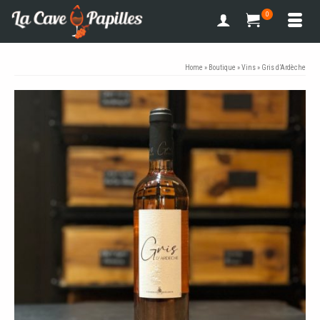
0
Home
»
Boutique
»
Vins
»
Gris d’Ardèche