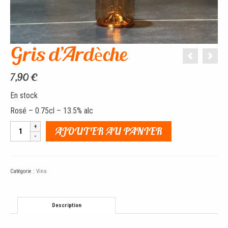
Gris d’Ardèche
7,90
€
En stock
Rosé – 0.75cl – 13.5
% alc
quantité
AJOUTER AU PANIER
de
Gris
d'Ardèche
Catégorie :
Vins
Description