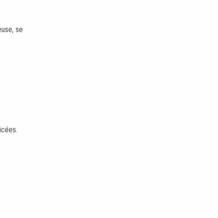
euse, se
icées.