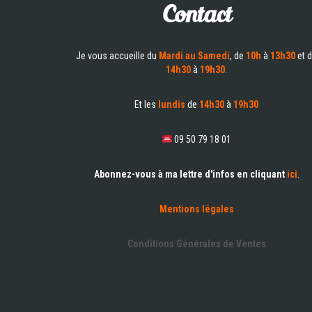
Contact
Je vous accueille du
Mardi au Samedi
, de
10h
à
13h30
et 
14h30
à
19h30
.
Et les
lundis
de
14h30
à
19h30
09 50 79 18 01
Abonnez-vous à ma lettre d'infos en cliquant
ici
.
Mentions légales
Conditions Générales de Ventes