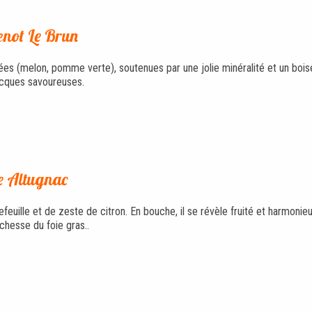
enot Le Brun
tées (melon, pomme verte), soutenues par une jolie minéralité et un bois
acques savoureuses.
e Altugnac
euille et de zeste de citron. En bouche, il se révèle fruité et harmonie
ichesse du foie gras..