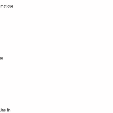
romatique
ne
Une fin