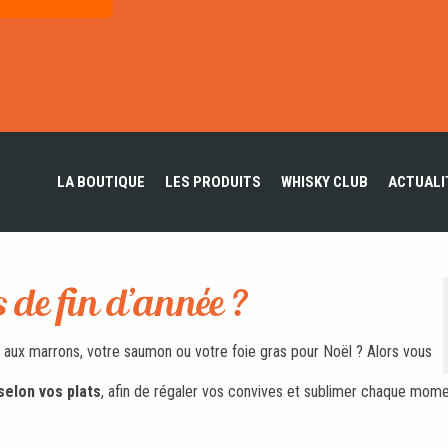
LA BOUTIQUE
LES PRODUITS
WHISKY CLUB
ACTUALI
s de fin d’année ?
aux marrons, votre saumon ou votre foie gras pour Noël ? Alors vous
selon vos plats
, afin de régaler vos convives et sublimer chaque mom