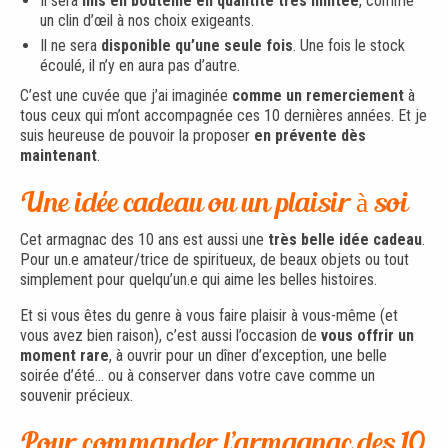
Il sera
mis en bouteille en quantité très limitée
, comme
un clin d’œil à nos choix exigeants.
Il ne sera
disponible qu’une seule fois
. Une fois le stock
écoulé, il n’y en aura pas d’autre.
C’est une cuvée que j’ai imaginée
comme un remerciement
à
tous ceux qui m’ont accompagnée ces 10 dernières années. Et je
suis heureuse de pouvoir la proposer
en prévente dès
maintenant
.
Une idée cadeau ou un plaisir à soi
Cet armagnac des 10 ans est aussi une
très belle idée cadeau
.
Pour un.e amateur/trice de spiritueux, de beaux objets ou tout
simplement pour quelqu’un.e qui aime les belles histoires.
Et si vous êtes du genre à vous faire plaisir à vous-même (et
vous avez bien raison), c’est aussi l’occasion de
vous offrir un
moment rare
, à ouvrir pour un dîner d’exception, une belle
soirée d’été… ou à conserver dans votre cave comme un
souvenir précieux.
Pour commander l’armagnac des 10