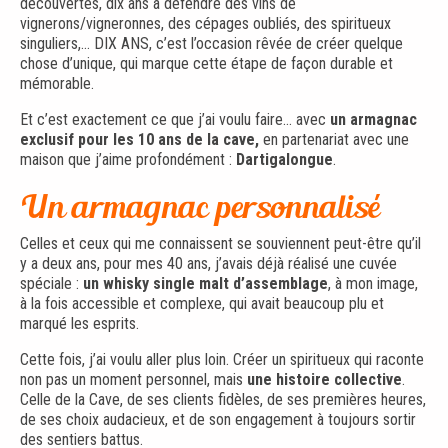
découvertes, dix ans à défendre des vins de
vignerons/vigneronnes, des cépages oubliés, des spiritueux
singuliers,… DIX ANS, c’est l’occasion rêvée de créer quelque
chose d’unique, qui marque cette étape de façon durable et
mémorable.
Et c’est exactement ce que j’ai voulu faire… avec
un armagnac
exclusif pour les 10 ans de la cave,
en partenariat avec une
maison que j’aime profondément :
Dartigalongue
.
Un armagnac personnalisé
Celles et ceux qui me connaissent se souviennent peut-être qu’il
y a deux ans, pour mes 40 ans, j’avais déjà réalisé une cuvée
spéciale :
un whisky single malt d’assemblage
, à mon image,
à la fois accessible et complexe, qui avait beaucoup plu et
marqué les esprits.
Cette fois, j’ai voulu aller plus loin. Créer un spiritueux qui raconte
non pas un moment personnel, mais
une histoire collective
.
Celle de la Cave, de ses clients fidèles, de ses premières heures,
de ses choix audacieux, et de son engagement à toujours sortir
des sentiers battus.