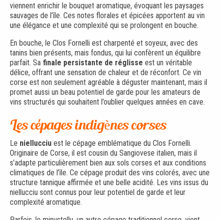
viennent enrichir le bouquet aromatique, évoquant les paysages
sauvages de l’île. Ces notes florales et épicées apportent au vin
une élégance et une complexité qui se prolongent en bouche.
En bouche, le Clos Fornelli est charpenté et soyeux, avec des
tanins bien présents, mais fondus, qui lui confèrent un équilibre
parfait. Sa
finale persistante de réglisse
est un véritable
délice, offrant une sensation de chaleur et de réconfort. Ce vin
corse est non seulement agréable à déguster maintenant, mais il
promet aussi un beau potentiel de garde pour les amateurs de
vins structurés qui souhaitent l’oublier quelques années en cave.
Les cépages indigènes corses
Le
niellucciu
est le cépage emblématique du Clos Fornelli.
Originaire de Corse, il est cousin du Sangiovese italien, mais il
s’adapte particulièrement bien aux sols corses et aux conditions
climatiques de l’île. Ce cépage produit des vins colorés, avec une
structure tannique affirmée et une belle acidité. Les vins issus du
niellucciu sont connus pour leur potentiel de garde et leur
complexité aromatique.
Parfois, le minustellu, un autre cépage traditionnel corse, vient