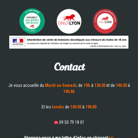
Contact
Je vous accueille du
Mardi au Samedi
, de
10h
à
13h30
et de
14h30
à
19h30
.
Et les
lundis
de
14h30
à
19h30
09 50 79 18 01
Abonnez-vous à ma lettre d'infos en cliquant
ici
.